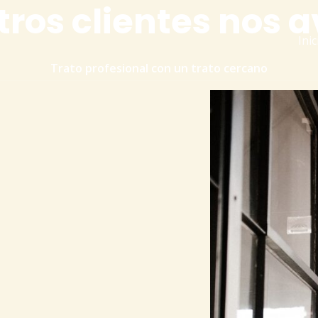
ros clientes nos 
Inic
Trato profesional con un trato cercano