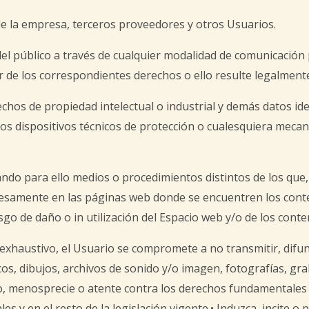
 de la empresa, terceros proveedores y otros Usuarios.
 del público a través de cualquier modalidad de comunicación
r de los correspondientes derechos o ello resulte legalment
chos de propiedad intelectual o industrial y demás datos ide
 los dispositivos técnicos de protección o cualesquiera mec
ndo para ello medios o procedimientos distintos de los que,
presamente en las páginas web donde se encuentren los conte
go de daño o in utilización del Espacio web y/o de los conte
o exhaustivo, el Usuario se compromete a no transmitir, difu
os, dibujos, archivos de sonido y/o imagen, fotografías, gra
io, menosprecie o atente contra los derechos fundamentales 
s y en el resto de la legislación vigente.• Induzca, incite o