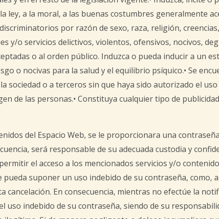
 la ley, a la moral, a las buenas costumbres generalmente ace
scriminatorios por razón de sexo, raza, religión, creencias,
y/o servicios delictivos, violentos, ofensivos, nocivos, degr
ptadas o al orden público. Induzca o pueda inducir a un est
esgo o nocivas para la salud y el equilibrio psíquico.• Se enc
 la sociedad o a terceros sin que haya sido autorizado el uso
agen de las personas.• Constituya cualquier tipo de publicida
ntenidos del Espacio Web, se le proporcionara una contraseña
uencia, será responsable de su adecuada custodia y confid
ermitir el acceso a los mencionados servicios y/o contenid
ue pueda suponer un uso indebido de su contraseña, como, a t
ta cancelación. En consecuencia, mientras no efectúe la noti
l uso indebido de su contraseña, siendo de su responsabilidad