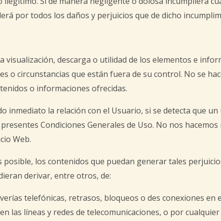
o ilegítimo. Si de manera negligente o dolosa incumpliera cua
rá por todos los daños y perjuicios que de dicho incumplim
ta visualización, descarga o utilidad de los elementos e in
res o circunstancias que están fuera de su control. No se ha
tenidos o informaciones ofrecidas.
do inmediato la relación con el Usuario, si se detecta que un
as presentes Condiciones Generales de Uso. No nos hacemos 
acio Web.
posible, los contenidos que puedan generar tales perjuicios
eran derivar, entre otros, de:
 averías telefónicas, retrasos, bloqueos o des conexiones en 
en las líneas y redes de telecomunicaciones, o por cualquier